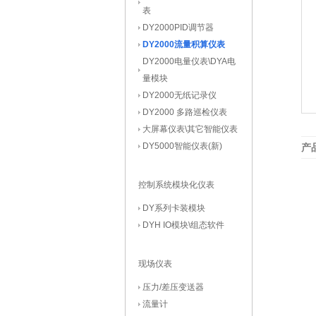
表
DY2000PID调节器
DY2000流量积算仪表
DY2000电量仪表\DYA电
量模块
DY2000无纸记录仪
DY2000 多路巡检仪表
大屏幕仪表\其它智能仪表
DY5000智能仪表(新)
产
控制系统模块化仪表
DY系列卡装模块
DYH IO模块\组态软件
现场仪表
压力/差压变送器
流量计