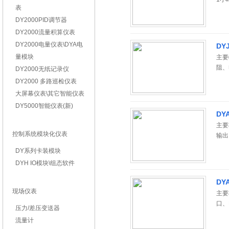
表
曲线
DY2000PID调节器
DY2000流量积算仪表
DY2000电量仪表\DYA电
D
量模块
主要
阻、
DY2000无纸记录仪
压、
DY2000 多路巡检仪表
10
大屏幕仪表\其它智能仪表
DY5000智能仪表(新)
DY
主要
控制系统模块化仪表
输出
DY系列卡装模块
DYH IO模块\组态软件
D
现场仪表
主要
口、
压力/差压变送器
流量计