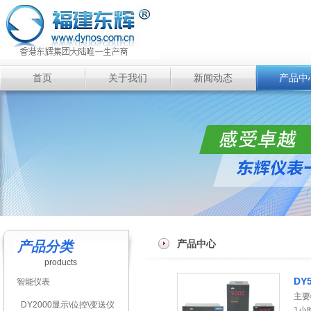
首页
关于我们
新闻动态
产品中
产品中心
产品分类
products
DY
智能仪表
主要
DY2000显示\位控\变送仪
1小