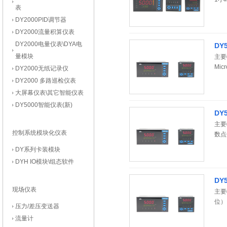
表
曲线
DY2000PID调节器
DY2000流量积算仪表
DY2000电量仪表\DYA电
DY
量模块
主要
Mi
DY2000无纸记录仪
质量
DY2000 多路巡检仪表
大屏幕仪表\其它智能仪表
DY5000智能仪表(新)
DY
主要
控制系统模块化仪表
数点
分、
DY系列卡装模块
量介
DYH IO模块\组态软件
度、
DY
现场仪表
主要
位）
压力/差压变送器
卡，
流量计